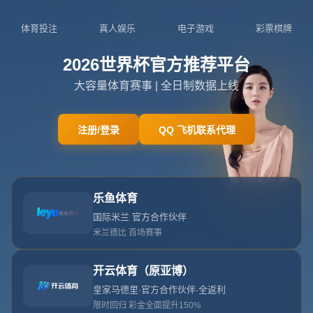
新闻中心
分类
巴媒：洛國富與多支巴甲球隊接觸 近期確定新東