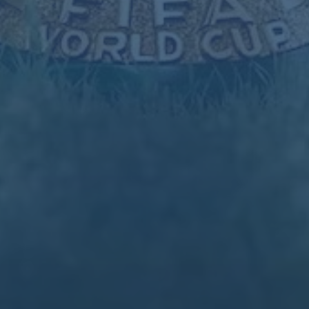
贝尼特斯力邀龙东加盟的原因所在。
说到龙东，相信熟悉英超的球迷并不陌生。他曾在英超效力于西
布朗维奇和纽卡斯尔联队，对英超的比赛节奏和风格已有深刻的
理解。他在这两个俱乐部的表现证明了，即使在身体对抗激烈的
联赛中，他仍能利用自己的身体优势和门前嗅觉取得进球。这样
的履历无疑会让埃弗顿的支持者对他抱有期望。
从商业角度来看，埃弗顿此举也颇具智慧。**签约龙东不仅增强
了球队的攻击线，还能够利用他在南美市场的影响力，扩大埃弗
顿在国际市场的曝光度。**当前，越来越多的英超俱乐部开始注
重全球市场，寻找具备全球号召力的球员无疑有助于俱乐部的商
业拓展。
总之，**龙东自由身加盟埃弗顿是一个多方共赢的选择**。这不
仅是龙东对恩师贝尼特斯职业生涯再一次的情感投入，也为埃弗
顿注入了一剂强心针。在未来的比赛中，龙东这一选择是否能够
帮助他和埃弗顿取得更辉煌的成绩，将备受瞩目。
上一篇 : 英超第27輪曼聯0-0沃特福德 C羅中柱
+進球被吹B費失單刀.
下一篇 :AC米蘭宣布德凱特拉勒租借加盟亞特蘭
大 租借費300萬歐元！.
Copyright 2024
华体会体育-HTH华体会官网-登录首页
All Rights by
华