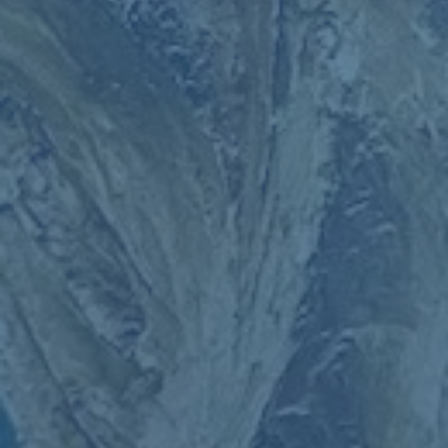
**疫情下的足球新常态**
全球疫情给国际体育赛事带来了巨大的挑战。球员们的健康和安
全成为比赛能否顺利进行的重要考量。阿什法克从**核酸检测转
阴**到重返赛场的过程，也折射出现如今国际赛事的复杂性。马
尔代夫队在此期间严格遵循防疫策略，这不仅体现出对球员的高
要求，也彰显出一支现代化队伍应对危机的能力。
**成功案例分析：不屈的斗士**
阿什法克的回归让人联想到此前美国职业篮球联赛中的一些案
例。在NBA中，许多球员在从新冠病毒中康复后，迅速调整状态
并重返赛场，展现出了超凡的毅力和精神。*例如，波士顿凯尔特
人的Jayson Tatum，在感染病毒后的表现依然出色，甚至有球迷称
其为“勇敢的斗士”。*
阿什法克的案例同样激励了无数人，他不仅代表着马尔代夫足球
的精神核心，更是团队、粉丝甚至是国家的骄傲。在球队最为需
要的时候挺身而出，这就是体育精神的最佳体现。
**展望比赛**