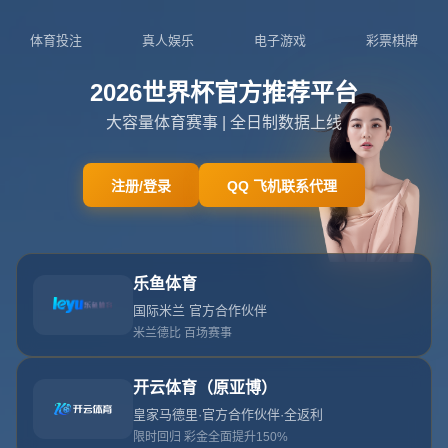
新闻中心
分类
馬爾代夫隊長阿什法克核酸轉陰後出戰國足.