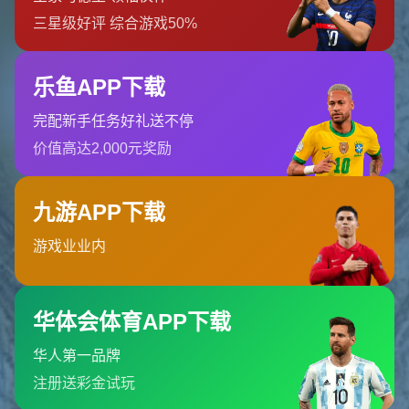
这对球队争夺意甲第二的目标无疑是一次重大打击。
在处理博格巴事件时，阿萊格里展现了极大的勇气和决策力。他
通过**激发其他中场球员的潜力**以及**在战术布置上做出调整
**，努力弥补博格巴缺席所带来的负面影响。尽管如此，博格巴
事件也提醒着球队管理层，需要在球员健康管理和团队氛围营造
上投入更多的关注。