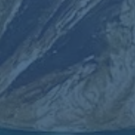
赛后，主教练对于球队表现给予了高度评价，尤其对商隐和林良
铭的发挥赞叹有加。这两位球员用实际行动证明了自己在队中的
价值。而对于球迷们来说，这场酣畅淋漓的胜利更像是对他们长
久支持的回报。
### **中超格局再变化：大连人走向复苏**
目前来看，这场胜利对大连人来说意义重大。**不仅帮助球队暂
时摆脱保级区的困扰**，还向外界传递了积极的信号：大连人依
然是中超赛场上一支不可忽视的劲旅。而滄州雄狮方面，则需要
更加深入地反思如何提升自身竞争力，尤其是在面对强队时找到
应变之道。
通过本场比赛可以看出，大连人已经逐步恢复了状态，而商隐和
林良铭的高效发挥无疑将成为球队未来比赛的**胜负钥匙**。球
迷们也期待大连人在接下来的赛程中继续延续这种势头，争取在
积分榜上更进一步。