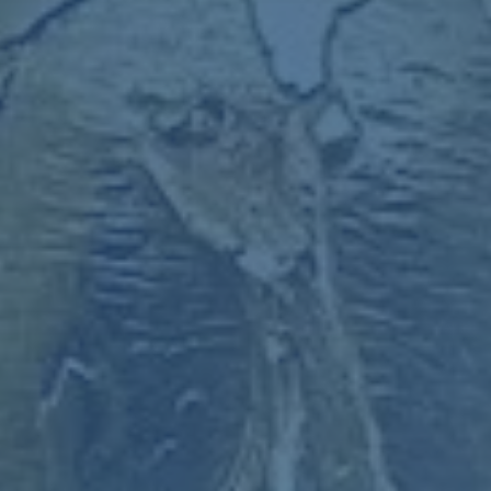
### **胜利背后的战术成功**