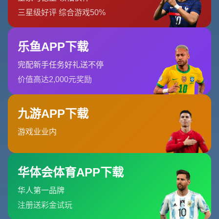
现了他过硬的个人能力和冷静的临门一脚。回顾这次进球，整个
进攻配合十分流畅，林良铭从边路内切后果断出脚，滄州雄狮的
防线在他面前根本无从招架。
### **滄州雄狮的无力反击**
尽管此役滄州雄狮的进攻策略较为积极，但始终难以撬开大连人
的防线。外援布抢尼在比赛中多次试图凭借个人能力改变局势，
但均被大连人的**紧密盯防化解**。滄州的整体配合略显生疏，
在面对大连人的逼抢时频频出现失误，几次反击机会也未能转化
为威胁射门。
本场比赛滄州雄狮的教练组也显得有些“捉襟见肘”，在0-2落后的
情况下调兵遣将，但始终未能找到应对方案。这场败仗不仅让他
们错失宝贵的积分机会，也反映出球队在中场组织和防线稳定性
上的短板。