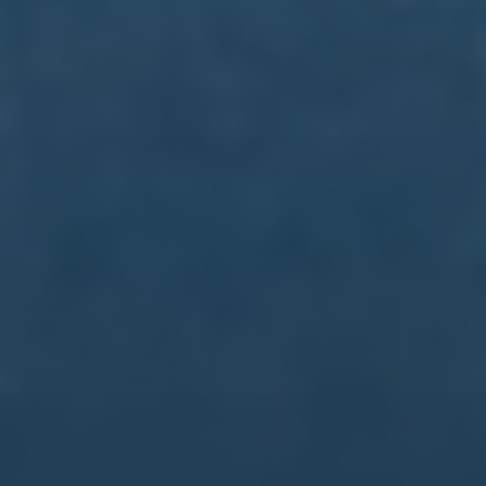
目前，武磊的主要精力仍集中在与西班牙人队的合练和比赛上，
这导致他的回国日期暂未明确。不过，这种深度专注的职业态
度，再次体现出他对职业发展的规划与自律。
### **中国球员国际化探索的典范**
不可否认，武磊是中国足球对外输出的一张名片。他的留洋之路
不仅为中国球迷带来了骄傲，也为许多年轻球员提供了现实参
照。
例如，日本球员久保建英（效力于皇家社会队）和韩国球员孙兴
慜（效力于热刺）早已在欧洲赛场上打拼出名，成为亚洲球员的
典范。而武磊作为中国球员的代表，则用行动证明了，即便是在
竞争激烈的五大联赛，来自中国的球员也能占有一席之地。
新赛季的西甲征程无疑是一次全新的挑战与考验，对武磊来说，
它既是展示实力的舞台，也是证明自己的关键契机。球迷们衷心
期待，武磊能够再次用进球点燃绿茵场，书写属于他的精彩篇
章！
上一篇 : 德甲第21輪拜仁慕尼黑3-2RB萊比錫 穆