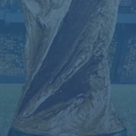
对于现役球员尤其是老将来说，NBA扩军既是机遇也是挑战——
新球队会为老将提供更多表现机会，或者成为“功成身退”的契
机。这也让人不禁联想：“即将步入职业生涯末段的詹姆斯，会不
会因为扩军计划而调整自己的职业生涯步伐？”
---
#### **勒布朗·詹姆斯：跨越时代的篮球传奇**
勒布朗·詹姆斯已经在这个联盟书写了二十载的辉煌，便是NBA的
活化石般的存在。*目前即将满39岁的他*，不仅仍保持着顶级竞
技状态，还多次表示希望和大儿子布朗尼在NBA赛场同场竞技。
然而，*詹姆斯近年来的言论和行为*也透露出他对退役生活的好
奇心：他在采访中提到，自己对商业和娱乐领域非常感兴趣，或
许会在结束篮球事业后全身心投入其中。
此外，*扩军可能带来的新规则和赛程调整*，会对像詹姆斯这样
的老将产生多重影响。一方面，扩军或许会使竞争趋于多元，减
少老将在高压队伍中的角色负担；另一方面，扩军可能使寻找总
冠军拼图的过程变得更加漫长，比如化学反应、新秀培养等问
题。这对于渴望在生涯末端再度冲击冠军的詹姆斯来说，可能会
失去吸引力。
---
#### **扩军与勒布朗退役之间的潜在联系**
假设扩军计划成真，新球队的加入或成为詹姆斯决策路上的关键
因素之一。举例来说，如果LV或者西雅图成为新球队所在地，那