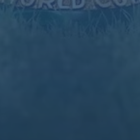
上一篇 : 盧比亞萊斯被切費林譴責：其行為魯莽
而不恰當，勸其辭職！.
下一篇 :孫銘徽三分球8中3斬獲31分8助攻 胡金
秋貢獻24分8籃板 莫蘭德取得三雙 廣廈戰勝廣
東.