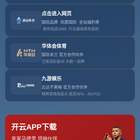
切爾西.
发布日期：2026-08-07T01:30:12+08:00
**英超激战：切尔西2-2战平埃弗顿，西姆斯末段绝平**
英超联赛总是充满激情与悬念，而切尔西与埃弗顿之间的对决更
是让人大呼过瘾。在第28轮的这场比赛中，切尔西以2-2战平埃弗
顿，特别是西姆斯在比赛末段的绝平进球，为比赛划下了惊险的
句号。本文将深度解析这场精彩比赛及其背后的故事。
在这场焦点之战中，**切尔西和埃弗顿各展风采**。比赛开始
后，切尔西迅速掌控场上节奏，展示了他们一贯稳健的控球技术
和高效的进攻策略。**上半场结束前，切尔西率先打破僵局**，
此球极大振奋了队员的士气。然而，埃弗顿不甘示弱。在下半场
初期，凭借团队的默契配合，成功扳平比分。比赛的悬念不断加
剧，球迷们的心也随之紧绷。
**在关键时刻，切尔西再次拉开差距**。他们利用一次角球机
会，再次将比分反超。这个阶段的切尔西如猛虎出笼，给埃弗顿
制造了巨大的防守压力。然而，就是在这样的高压状态下，埃弗
顿展现了顽强不屈的精神。**比赛临近结束时，埃弗顿的年轻前
锋西姆斯横空出世**，他抓住了比赛最后一次攻势，打入一记绝
妙的入球，最终将比赛定格在2-2，帮助埃弗顿从斯坦福桥艰难带
走一分。
**西姆斯的进球不只是一个得分**，更是埃弗顿年轻力量的象
征。这位年轻球员的无畏表现，无疑为他的职业生涯增添了亮
点。西姆斯在关键时刻的冷静与果敢，展现出他的大心脏与非凡
潜力。他的进球，也是告诉所有球迷，即便是在实力对比悬殊的