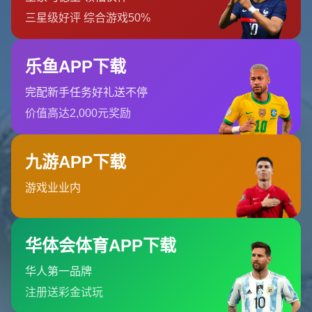
**，他们展示出的坚韧防守和快速反击同样可圈可点。对于西班
牙人而言，比赛的教训与经验将为他们接下来的征程提供宝贵的
指导。
在足球世界中，**西甲联赛**的每一场对决都是一场战术的博弈
和意志的较量。虽然本场比赛以西班牙人的失败告终，但这种*精
心策划的战术较量和球员之间的默契配合*正是足球的魅力所在。
此外，球员们在赛场上的表现和战术执行力无疑决定了比赛的最
终走向。
这种剧本般的赛场冲突不仅仅吸引了球迷们的目光，也再一次证
明了西甲联赛难以预测的特质和永恒的吸引力。在接下来的赛季
中，期待西班牙人能从失败中汲取经验，展现更强大的实力，而
马竞将继续捍卫他们的荣誉。