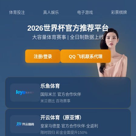
新闻中心
分类
西甲第4輪西班牙人1-2馬德裏競技 德托馬斯首開紀