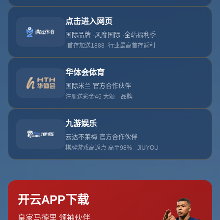
錄勒馬爾補時絕殺.
发布日期：2026-08-07T01:30:12+08:00
**西甲精彩对决：西班牙人1-2惜败马德里竞技**
西甲联赛向来以激烈的竞争和精彩的比赛闻名于世。在本赛季的
第4轮比赛中，西班牙人迎战老牌劲旅马德里竞技，为球迷们奉献
了一场扣人心弦的对决。本场比赛不仅见证了雷打不动的实力派
球员德托马斯打入首开纪录的一球，还经历了马德里竞技球员勒
马尔在补时阶段的绝杀，让人回味无穷。
一场比赛的精髓往往藏在细节中。此次对决，**西班牙人队**率
先主导了比赛节奏。开场不久，德托马斯灵巧的跑位和精准的射
门帮助球队领先。此球是他个人技术与团队配合的完美展现。作
为**西媒眼中冉冉升起的新星**，德托马斯再次向世人证明了他
的实力和潜力。
然而，马德里竞技绝非等闲之辈。**西蒙尼的战术调整**迅速见
效，中场控制得当，令西班牙人的进攻逐渐乏力。下半场，马竞
球员通过一系列精彩配合扳平比分，打破了主队的心理防线。
比赛来到尾声，双方拼尽全力，但时间似乎正朝着一个平局结尾
发展。就在全场观众都以为比赛将以1-1结束之际，意想不到的戏
剧性一刻发生了。勒马尔在补时阶段接到队友长传，**利用个人
能力带球突破**，在几乎不可能的角度打入制胜一球，完成了对
西班牙人的致命一击。此球不仅展示了马竞球员的个人能力，也
体现了团队的韧性和临场调整能力。
从这场比赛中我们可以看到，被誉为“防守大师”的马竞不仅仅擅
长防守，进攻端同样具备瞬间致命的能力。**西班牙人虽败犹荣