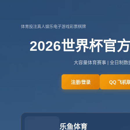
诚信为本，市场在变，诚信永远不变...
首