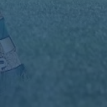
，許多俱樂部已開始重視這方面的風險，並積極尋找解決方
時間，成功地減少了球員受傷的概率。
對策略。這包括充足的休息和恢復時間、個性化的健康管理
被廣泛應用於球員日常訓練和比賽後的恢復中，這些措施在
析大量比賽數據，對球員的*身體負荷*進行實時監控，這