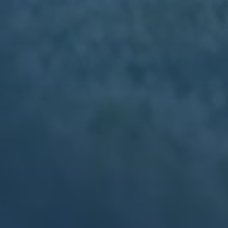
時規則下球員健康的保障，也為其他球會提供了寶貴的參考
少由此造成的*過度疲勞*。同時，在這個過程中，加強各
問題，也為我們思考未來足球的發展方向提供了新的視角。
官方微信
微信扫一扫