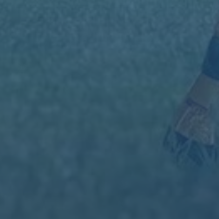
**羅德裏的
羅德裏的發
案。例如，
**解決方案
針對球員因
計劃，以及
一定程度上
具體來說，