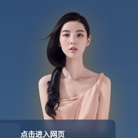
服务热线：0871-5577932
企业邮箱
新闻动态
联系方式