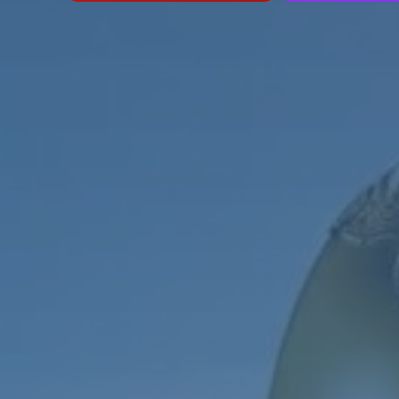
新闻中心
新闻中心
公司新闻
行业动态
**羅德裏擔
在當今足球
避免地使得
保持狀態以
**新補時規
為了提高球賽
而流失的時
**球員過度