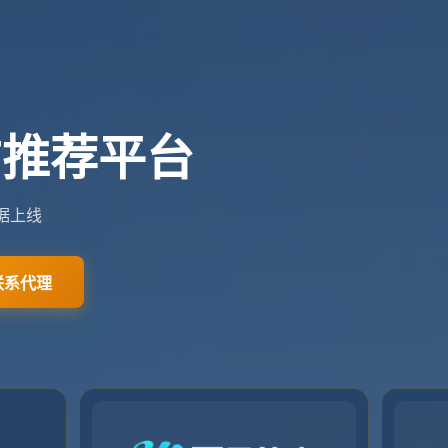
页
关于我们
产品中心