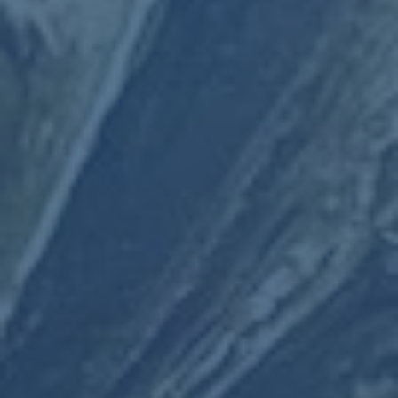
**国际米兰的防守反击策略可谓大获成功**。中场双核巴雷拉和
恰尔汗奥卢控制住了局势，既能拦截对手的进攻，又能迅速组织
反击。本菲卡则稍显“着急”，虽然他们在后期表现出强烈的进攻
欲望，但由于空间被压缩，未能破坏国米的整体布局。
### **国际米兰的复兴之路：13年的等待**
回顾国际米兰近些年的欧冠征战，这支曾经的豪门在顶级舞台上
起伏不定。上一次蓝黑军团闯入欧冠四强还要追溯到09/10赛季，
即他们最后一次夺取欧冠冠军的那个赛季（穆里尼奥执教）。如
今，西蒙尼·因扎吉的执教终于再次带领国米踏上了**争夺大耳朵
杯的征途**。
国际米兰的成功不仅归功于球员的出色表现，也离不开科学的战
术调整。在意甲联赛成绩略有波动时，因扎吉团队果断将资源投
入到欧冠赛场。这种针对性的战略规划，最终帮助他们在欧冠赛
场上打出统治力。