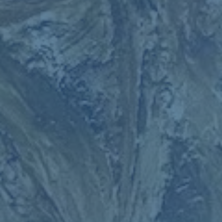
“弑旧主”的背后并非完全取决于技巧和运气，更多的是对赛场心
理压力的掌控。正如迪诺在赛后采访中提到的：“我感激浙江队，
但现在我是亚泰的一员，我要为我的球队拼尽全力。”这种职业精
神无疑是他临危不乱的关键因素。