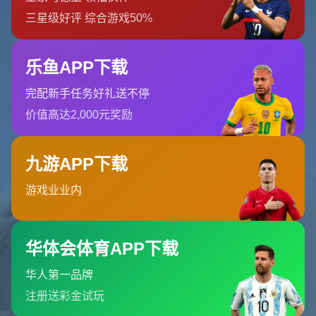
在足球史上，“弑旧主”向来是竞技场上令人津津乐道的话题。一
名球员离开原球队后，能否在对阵旧东家的比赛中发光发热，往
往备受关注。**迪诺的进球不仅是一种实力的体现，更是对于老
东家的无声宣告**。
回顾他的职业轨迹，迪诺曾在浙江队有过多年的效力经历，也为
球队立下赫赫战功。然而，在体系调整和转会运作中，他最终加
盟了长春亚泰。本赛季，迪诺迅速融入球队，并在关键比赛中多
次扮演救世主角色。本场比赛，他灵敏的嗅觉和冷静的射术彰显
了他的老道经验，成为长春亚泰场上的扳平功臣。