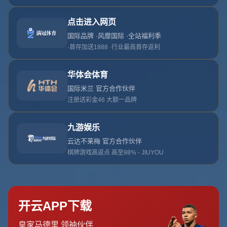
发布日期：2026-08-08T01:30:10+08:00
**庫爾圖瓦前十字韌帶撕裂！恐賽季報銷！**