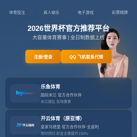
新闻中心
分类
庫爾圖瓦前十字韌帶撕裂！恐賽季報銷！.