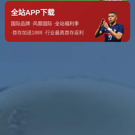
隨著新賽季的開始，球迷們滿懷期待地迎接各大聯賽的比賽。然
而，令人遺憾的消息從馬德里傳來，皇家馬德里的主力門將庫爾
圖瓦不幸遭遇**前十字韌帶撕裂**的重傷，這一打擊不僅對球隊
陣容組建提出挑戰，也引發了對庫爾圖瓦職業生涯的擔憂。