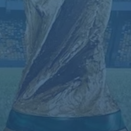
### **球场暴力再度引发深思：从规则到处罚是否应更严格？**
球员受伤事件并非个例。过去几次国际性赛事中，不少知名球员
都因严重伤病倒下。比如巴西队的内马尔曾在2014年世界杯中因
对方球员一次背后冲撞导致脊椎骨裂，只能无奈提前告别赛场。
而法国队后卫帕耶特早年一脚掀翻C罗，也一度引发轩然大波。
这些案例无一不警示我们——即使规则日渐完善，*暴力行为仍然
是难以根治的“毒瘤”。*大量硬性数据表明，恶性犯规通常源于球
员情绪失控或对战术的误解，而裁判的判罚尺度、赛事组织的监