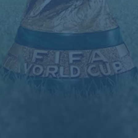
總的來說，曼聯即將在7月23日歐洲之行的澳大利亞季前賽，無疑
是各界矚目的焦點。通過這場季前賽，曼聯不僅能夠進一步磨練
隊伍，提升球員競技狀態，還能夠鞏固其在全球體育市場的領先
地位。對每一位足球愛好者來說，這場比賽無疑是了解球隊新賽
季表現的一個重要窗口。球迷們會密切關注，期待著曼聯能夠帶
來振奮人心的精彩表現。
上一篇 : 韓國隊主帥：若要贏得金牌就必須克服