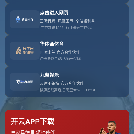
发布日期：2026-08-07T01:30:12+08:00
**官宣！曼聯將在7月23日在澳大利亞進行季前賽**
在足球愛好者的世界裡，季前賽向來是令人期待的年度盛事。而
**曼聯**宣布将在**7月23日**造訪**澳大利亞**這個消息，更是
引發了全球球迷的濃厚興趣。隨著夏季轉會窗口的開啟和球隊陣
容調整，這場比賽將是一場不容錯過的精彩碰撞。
**澳大利亞：足球狂歡的熱土**
澳大利亞不僅以其獨特的自然景觀聞名，還是一個充滿活力的體
育國家。對於曼聯來說，這裡不僅是運動員鍛煉體能的絕佳場
所，還是拓展海外市場的重要一環。**曼聯季前賽**在澳大利亞
的舉辦，無疑將使該地成為足壇焦點，吸引大量當地及國際球迷
前來觀賽。
**曼聯季前賽的重要性**
曼聯的季前賽不僅僅是一場普通的熱身賽，它具有多層次的戰略
意義。首先，這是一個考察新加盟球員表現的最佳時機。新賽季
中，新老隊員之間的磨合是球隊成功的關鍵。*其次，曼聯季前賽
是贏得贊助商青睞的絕佳平台。*球隊的市場價值及其在多個國家
和地區的影響力都會因此增強。
**案例分析：往年的成功經驗**
以往，曼聯在海外季前賽中屢有斬獲，比如2019年在美國舉行的
季前賽中，曼聯就吸引了數以萬計的觀眾，並帶動了相關產品和
旅遊的經濟效益。這不僅擴大了球隊的全球影響力，也加深了其
品牌認知度。
**如何為此次澳大利亞之行做好準備**