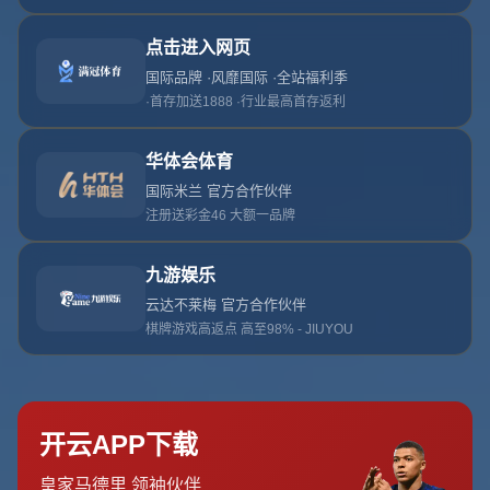
為新帥！.
发布日期：2026-08-08T01:30:10+08:00
### 曼城出品，必属精品？莱斯特城任命恩佐·马雷斯卡为新帅！
近年来，“曼城出品必属精品”几乎成了英超圈内的口头禅。无论
是明星球员还是出色的教练人员，从曼城体系走出的总能带来耀
眼成绩。而在2023年的夏季，英冠球队莱斯特城正式宣布**恩佐·
马雷斯卡**为球队新任主帅，这一消息不禁让人期待，这位佩普·
瓜迪奥拉的助教能否将同样的“曼城风暴”带到莱斯特城，助力他
们实现卷土重来的目标。
---
### **从瓜迪奥拉助教到独立掌舵：恩佐·马雷斯卡的崛起**