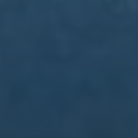
英超聯賽若想維持其吸引力和全球影響力，有必要**重新審視其
懲罰機制**並採取更具透明性的措施。如此一來，才能確保每一
支球隊都能在公平的環境下發揮實力，也令像埃弗頓這樣的球隊