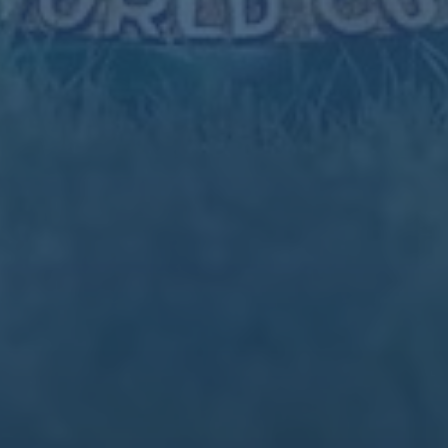
上一篇 : 夏洛特黄蜂的激情对决