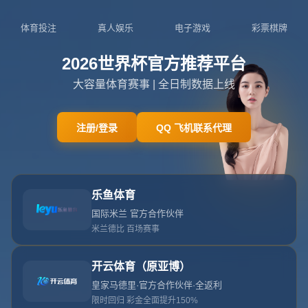
新闻中心
分类
夏天大清洗？拜仁计划夏窗出售金玟哉与格雷茨卡