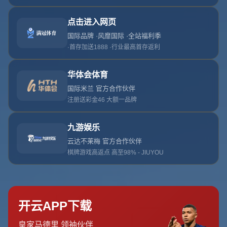
等多名球员
发布日期：2026-08-08T01:30:10+08:00
一到夏天就吃散伙饭：拜仁有意在夏窗卖出金玟哉和格雷茨卡等
球员
引言：拜仁夏窗大动作引发热议
随着夏季转会窗口的临近，德甲豪门拜仁慕尼黑再次成为足坛关
注的焦点。据可靠消息，俱乐部计划在今年夏天对阵容进行大幅
调整，其中包括可能出售韩国后卫
金玟哉
以及中场核心
格雷茨卡
等重要球员。这一消息不仅让球迷们感到惊讶，也引发了关于拜
仁未来战略方向的广泛讨论。究竟是什么原因促使拜仁做出这样
的决定？让我们一探究竟。
拜仁为何选择夏窗清洗阵容
每到夏天，拜仁似乎总会迎来一波“散伙饭”。今年也不例外，俱
乐部管理层有意通过出售部分球员来为新赛季的阵容优化腾出空
间和资金。
金玟哉
作为一名亚洲顶级中卫，自加盟拜仁以来表现
不俗，但在某些关键比赛中暴露出的失误让他饱受质疑。而
格雷
茨卡
虽然是球队中场的重要一员，但其风格与新帅的战术体系似
乎并不完全契合。
此外，拜仁还需考虑薪资结构和财政公平法案的限制。通过出售
高薪球员，俱乐部可以为引进更适合战术体系的新援铺平道路。
这种“以旧换新”的策略在过去几个转会窗口中屡见不鲜，例如之
前对
莱万多夫斯基
的处理就为球队带来了可观的转会收入。
金玟哉和格雷茨卡的未来何去何从
对于
金玟哉
而言，他的离开可能并不意味着职业生涯的低谷。作