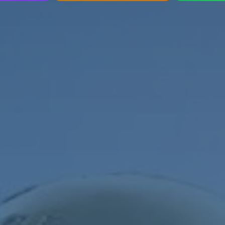
意甲第36輪國際米蘭4-2恩波利 讓
发布日期：2026-08-08T01:30:10+
6輪：國際米蘭4-2逆轉恩波利，勞塔羅梅開二度**
的意甲第36輪比賽中，國際米蘭迎來了與恩波利的一場精彩對決。這場比
逆轉取勝，勞塔羅·馬丁內斯在這場比賽中成為瞩目的焦点。
**_逆轉勝利_**故事**
蘭在開場的前半段處於被動狀態，但他們很快便用精彩的進攻表現證明了
取得兩球的領先優勢。此時，國際米蘭的球迷們不禁為球隊捏了一把汗。
非凡表現**