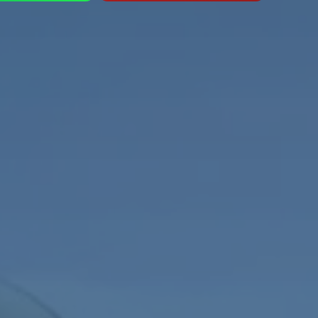
当前位置：
首页
>
新闻中心
二追四勞塔羅梅開二度.
08:00
賽可謂跌宕起伏，最終國際米蘭憑藉堅強的意志和出色的表
自己的實力。開場不久，恩波利通過一次快速反擊和直接任
然而，正是在此刻，國際米蘭展現出了強大的韌性。