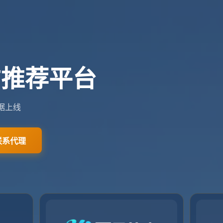
页
关于我们
产品中心