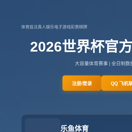
诚信为本，市场在变，诚信永远不变...
首