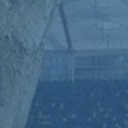
和精准的射門，在半場結束前為國際米蘭取得了一粒關鍵進
成功在比賽的關鍵時刻再度破門，完成**梅開二度**。勞
控球能力，還提高了前場的進攻效率。這些調整讓國際米蘭
連續打入兩球，徹底扭轉局勢。
**。無論是後衛線上的穩固防守，還是中場的精妙組織，以
戰鬥力和心理素質。國際米蘭的球迷們在這場比賽後，不僅