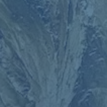
後的不利局面，勞塔羅·馬丁內斯成為了球隊的關鍵人物。他用犀利的跑動
全隊和球迷的鬥志。下半場，勞塔羅努力不懈，繼續對恩波利的防線施壓，
無疑是國際米蘭逆轉勝利的重要因素之一。
成功**
半時，國際米蘭的主教練做出了一些關鍵的戰術調整，不僅加強了中場的
現判若兩隊，逐漸掌握了比賽的節奏。尤其在比賽的最後二十分鐘，他們
展現實力**
追四的比賽中，國際米蘭的球員們充分展現了他們之間良好的**團隊合作
前場的高效配合，這些都是國際米蘭能夠逆轉戰局的核心所在。
的重要性**
僅為國際米蘭的爭冠征途增添了一抹亮色，還展示了球隊在困境中的卓越
奮起直追的決心，更對接下來的比賽充滿了期待。