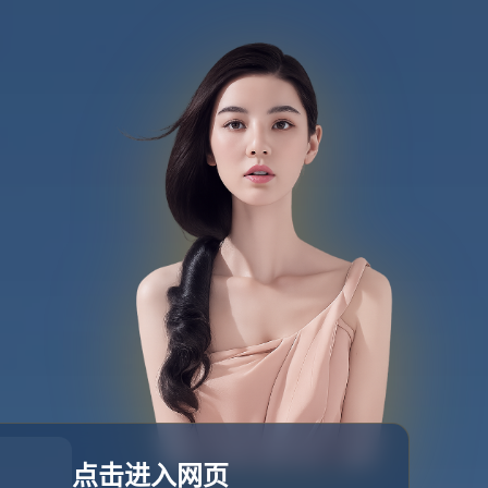
服务热线：0871-5577932
企业邮箱
新闻动态
联系方式