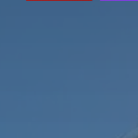
新闻中心
新闻中心
公司新闻
行业动态
欧冠最新夺