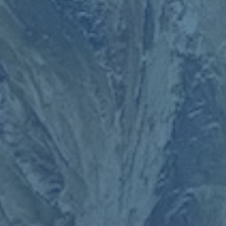
的均衡以及瓜迪奥拉战术体系的成熟。无论是哈兰德的恐怖进球能力，还
在小组赛阶段，他们几乎以全胜战绩晋级，足以证明其实力。更重要的是