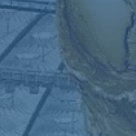
引言：谁将
随着欧冠赛
可争议的优
军归属的潜
曼城领跑：
作为上赛季