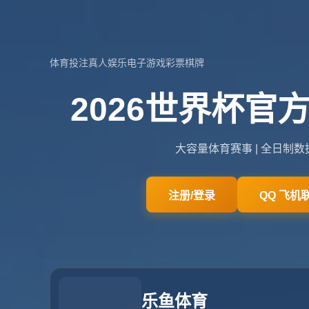
诚信为本，市场在变，诚信永远不变...
首