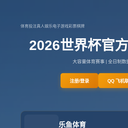
诚信为本，市场在变，诚信永远不变...
首