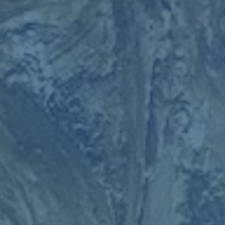
此外，球员的体能状况也是不容忽视的因素。小组赛第三轮往往
是球员体能的极限考验，尤其对于那些在前两轮拼尽全力的球队
来说，如何在关键时刻保持专注尤为重要。
教练的临场调整
或许
会成为改变比赛走势的关键一环。