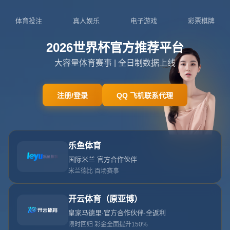
新闻中心
分类
欧洲杯A组收官战：瑞士对阵德国，苏格兰迎战匈