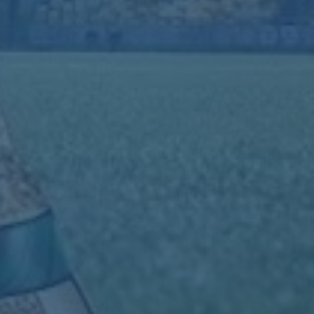
统计引发了广泛关注：曼城在本赛季场均被射门次数仅为
6.8
也让人好奇他们是如何打造出如此坚固的“铜墙铁壁”。本
队的防守之道。
竞争对手。相比之下，排名第二的球队场均被射门次数也在
机会压缩到了极致。无论是面对强敌还是弱旅，曼城的后防
的
控球足球
不仅体现在进攻端，更在防守中发挥了重要作
截。数据显示，曼城本赛季的场均控球率高达
65%以上
，这
的极致要求也让曼城的防守体系几乎没有漏洞，无论是中后
其中仅有1次射正。尽管利物浦拥有萨拉赫、努涅斯等顶级
通斯的出色发挥，以及门将埃德森的关键扑救，让对手的进
实的战术执行和球员能力之上。
，展现了
世界级中卫
的统治力，他的拦截和解围数据均位列
防守体系的重要一环。此外，曼城球员之间的团队配合也至