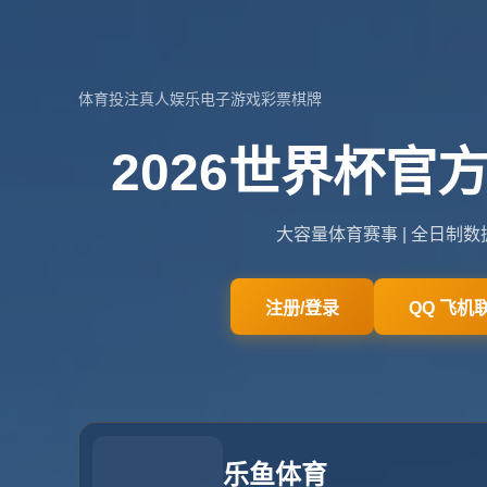
诚信为本，市场在变，诚信永远不变...
首