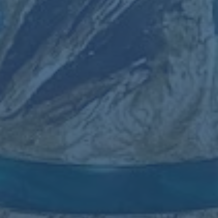
的防守为何如此坚不可摧？
中，防守能力往往是决定一支球队成败的关键因素之一。近期，一项数据
超联赛中被射门最少的球队。这一数字不仅体现了曼城在防守端的统治力，
出发，深入剖析曼城防守体系的成功秘诀，为球迷和读者揭开这支豪门球
据亮眼：场均被射门次数联赛最低
英超联赛统计，曼城场均被射门次数仅为
6.8次
，这一数据遥遥领先于其他
一些中下游球队甚至超过
15次
。这意味着曼城在比赛中几乎将对手的进攻
出极高的稳定性，堪称联赛中的一道“铁壁”。
背后：瓜迪奥拉的战术智慧
能在防守端表现如此出色，离不开主教练瓜迪奥拉的战术设计。他所推崇
位逼抢和精准的传球控制，曼城往往在对手还未进入危险区域时就完成拦
很难获得足够的时间和空间组织有效进攻。此外，瓜迪奥拉对球员位置感
是边后卫的协防，都堪称教科书级别。
对阵强敌时的防守表现
利物浦的比赛为例，在这场英超焦点战中，曼城仅让对手完成了
5次射门
，
曼城的后防线在比赛中展现了极强的压迫力和默契度。中后卫迪亚斯和斯
功而返。这场比赛充分证明，曼城的“铜墙铁壁”并非空话，而是建立在扎
力与团队配合的完美结合
面的成功，曼城防守端的核心球员也功不可没。鲁本·迪亚斯作为后防核心
而门将埃德森不仅在扑救中表现出色，还经常参与球队的出球组织，成为