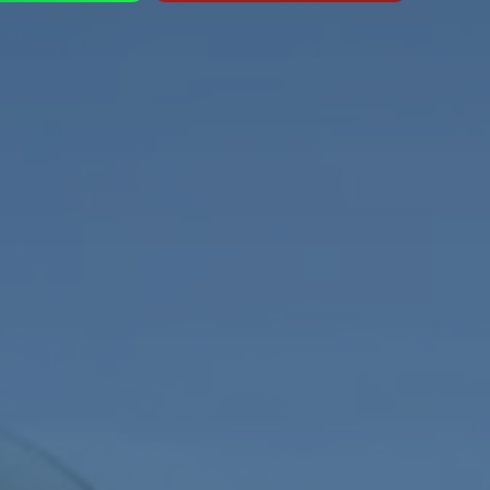
当前位置：
首页
>
新闻中心
次，冠绝联赛防守之最
08:00