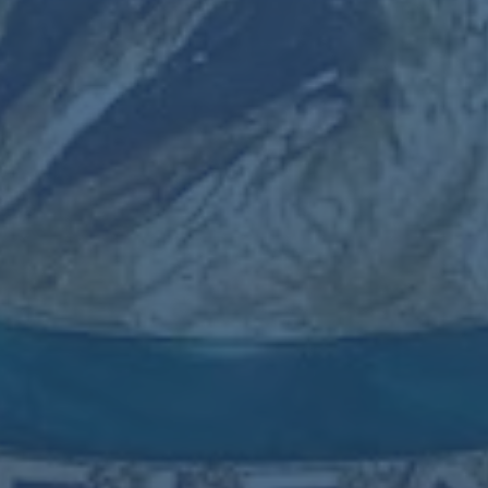
往被当作准国际赛场的压力测试 在压力环境下踢得越成熟 入选阿
根廷国家队的概率就越大 因此 午间新闻里的几行文字 背后常常
是球员多年积累与一场比赛的集中爆发
午间节奏中的信息叠加 媒体与球迷如何解读