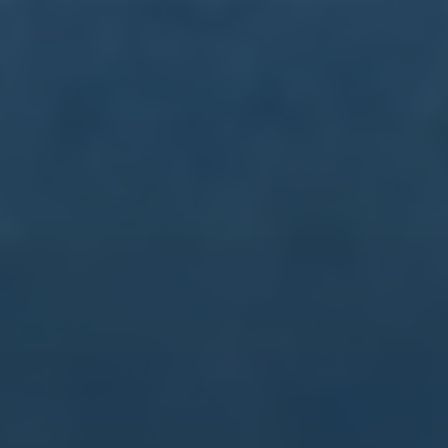
们可以一边讨论阿甲竞技的战术细节 一边预测阿根廷新名单中谁
会成为下一个惊喜
前的延伸 阿根廷足球的新周期注脚
从更宏观的视角看 午间新闻速递 把阿甲竞技的大胜与阿根廷公布
名单这两件事放在一起 其实是为阿根廷足球新周期写下了一个小
注脚 俱乐部层面的高质量竞争 是国家队持续保持世界顶级战斗力
的基础 当阿甲竞技这样的球队在联赛中不断提高比赛强度 年轻球
员在这种环境下成长 国家队在更新换代时便有更丰富 更可靠的选
项
阿甲竞技的这场大胜 证明本土强队仍然是阿根廷足球版图中的重
要支柱 而最新公布的国家队名单 则展示了世界冠军在平衡传承与
革新时所做的谨慎选择 当这两条线在同一个午间被新闻汇总在一
起 时钟仿佛提醒人们 阿根廷足球的故事从不只发生在世界杯舞台
上 也在每一个阿甲竞技主场的夜晚 在每一份名单公布之前的抉择
之中 静静延续
上一篇 : 因为夺冠失败 皇马还未发布上赛季欧冠
纪录片
下一篇 :舍甫琴科祝贺安切洛蒂夺冠-四座欧冠奖
杯书写历史
Copyright 2024
华体会体育-HTH华体会官网-登录首页
All Rights by
华