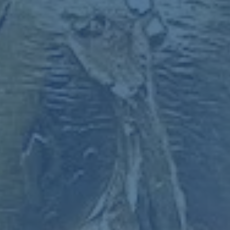
从表面上看 阿甲竞技取大胜是一场标准意义上的强队碾压 对手防
线屡次被撕裂 让球迷在午间刷到比分时直呼过瘾 但如果只停留在
比分层面 就难以理解这场胜利真正的含金量 阿甲联赛向来以节奏
快 对抗硬 战术要求高著称 在这样的环境中 能够打出多点开花 高
效转化机会的比赛 往往说明球队在几个关键层面已经步入正轨 其
一是中前场协同更默契 二是压迫体系执行稳定 三是球员个人状态
普遍在线
具体到这场大胜 阿甲竞技在中场的二次进攻与反抢尤为突出 每当
前场射门被化解 或边路传中被顶出 中路与肋部的球员总能第一时
间形成包夹 完成抢回球权的动作 这种连续性压迫的执行难度很高
需要队员在体能 分工 心理预判上都达到一个相对成熟的水准 这
对国家队教练组观察球员非常有参考价值 因为国家队比赛节奏更
快 防守压力更大 那些能在阿甲高压环境下保持稳定发挥的球员
更有可能在国际赛场上完成无缝衔接
从另一个角度看 阿甲竞技的大胜也体现出教练对锋线资源的运用
方式 无论是传统中锋 还是能拉边回撤的影锋 教练在人员配置和
换人节奏上表现得相当果断 比如在比分领先之后 仍然通过换上脚
下技术更细腻的年轻球员 继续压制对手 而不是简单收缩防线 这
类主动进攻的思路 与现阶段阿根廷国家队的整体踢法高度契合 世
界杯夺冠之后 斯卡洛尼体系强调的就是前场主动逼抢和攻守平衡
阿甲竞技在联赛中展示的这种风格 无疑是一种向国家队战术理念