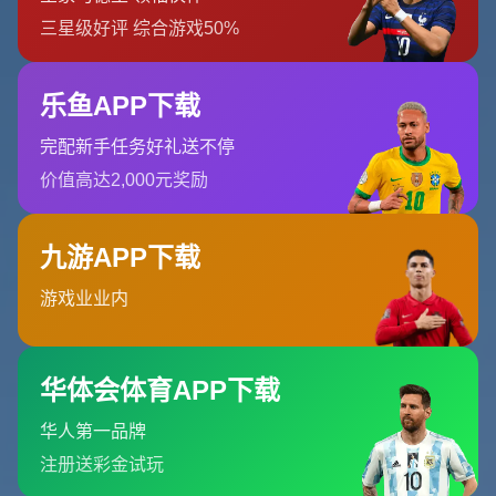
午间时间本该是节奏放慢的片刻 偏偏在绿茵场与国家队名单的交
汇点上 却传来两条足以点燃话题的消息 一条是阿甲联赛豪门阿甲
竞技在联赛中取得一场酣畅淋漓的大胜 另一条则是阿根廷国家队
正式公布新一期集训名单 看似独立的两则新闻 实则在同一条足球
叙事线上交织 既折射出俱乐部竞技状态的起伏 也映照出世界冠军
阿根廷队在新周期中的人员布局与技战术选择 在这篇午间新闻速
递中 我们尝试把这两件事放到同一个镜头下 透视阿甲竞技的大胜
如何影响国家队选人 又在多大程度上回应阿根廷足球整体的发展
诉求
阿甲竞技大胜 不只是比分的漂亮