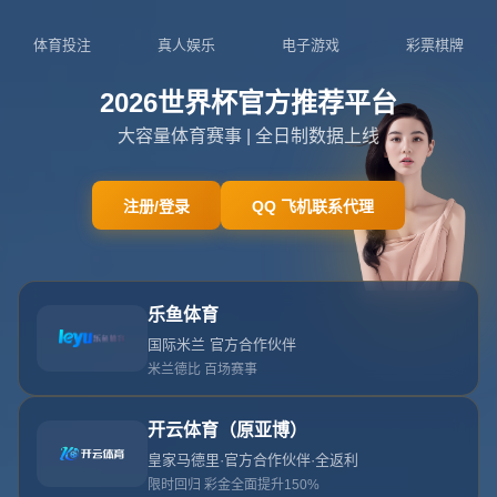
新闻中心
分类
午间新闻速递-阿甲竞技取大胜 阿根廷公布名单