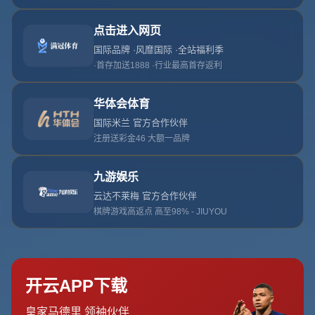
发布日期：2026-08-08T01:30:10+08:00
午间新闻速递 阿甲大胜背后的双重信号