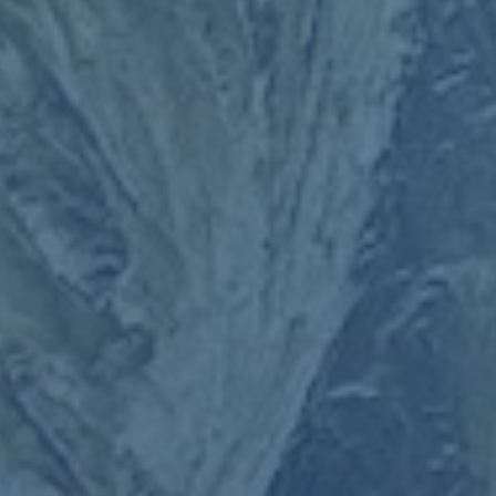
结合大胜表现与最新名单 不难发现 阿根廷教练组在选人时大致遵
循三条清晰主线 首先是状态导向 谁在近期联赛中表现出持续的稳
定性 谁就更容易获得召唤 阿甲竞技在这场比赛中展现出极高效率
的进攻和紧凑的防守 铲断成功率 抢断后的推进速度以及关键传球
数据都不俗 这些内容比单纯进球数更“打动”教练组
其次是位置需求导向 目前阿根廷在几个位置上存在更新压力 例如
边后卫与替补中锋 这使得教练组更愿意把目光投向阿甲联赛 在阿