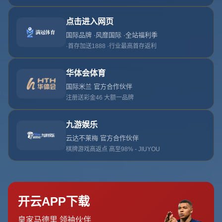
发布日期：2026-08-08T01:30:10+08:00
官方 皇马与罗德里戈续约 解约金升至10亿欧背后意味着什么
当皇马官宣与罗德里戈完成续约并将解约金提升至10亿欧时,这不
仅是一条普通的合约新闻,而是一份关于未来的宣言 这一数字极具
象征意味 在转会市场泡沫持续膨胀的时代,只有少数球员能得到如
此级别的保护条款 皇马此举既是对罗德里戈个人实力与成长轨迹
的肯定,也是对俱乐部长期规划和新王朝蓝图的又一次清晰勾勒 对
球员而言,这份续约合同锁定了他的核心地位 对俱乐部而言,则是
围绕年轻进攻群构建新一代银河战舰的重要一步
罗德里戈从天才新秀到关键先生的蜕变