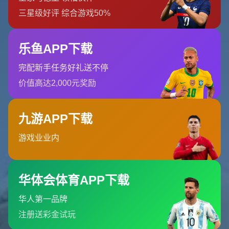
回顾罗德里戈加盟皇马的历程,从初到伯纳乌时被贴上的“巴西新
星”、“未来之才”等标签,到如今被赋予10亿欧解约金的核心身份,
中间经历的并不是一条平坦的上升曲线 刚来到西甲时,他需要适应
更高对抗强度、更快比赛节奏以及更复杂的战术要求 与其说他是
一步登天,不如说是在质疑与期待交织中逐渐完成自我证明的代表
性案例 关键欧冠之夜的进球、替补登场后的扭转战局、在多线作
战中的高效输出,都使得他不再只是“有潜力的年轻人”,而是可以在
关键时刻托付重任的战术支点与进攻解题者
从数据与表现上看,罗德里戈在进球、助攻、关键传球以及前场压
迫等方面呈现持续稳定的上升趋势 比起只依赖单一边路突击的传
统边锋,他在内切、游弋、二次拿球和禁区内的跑位上,都具备较高
成熟度 这正是皇马决定在合同层面给予极高“安全系数”的重要原
因 球队需要的不仅是能在集锦中闪光的球员,更是能在高密度赛程