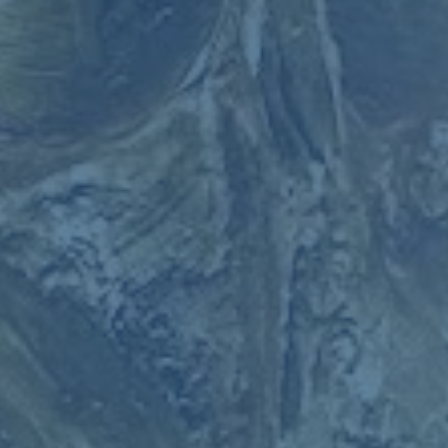
在西班牙足球体系中,解约金条款是法律要求而非可选项 但为什么
像罗德里戈这样尚处上升期的球员,也会被赋予如此夸张的数字 这
背后是皇马对自身资产管理与竞争环境的清醒认识 当前的转会市
场上,资金雄厚的俱乐部越来越多,顶级攻击手的价格水涨船高 很
多球队愿意为一位处于黄金年龄的前场球员付出破纪录的转会费
在这种背景下,10亿欧解约金是一道几乎不可逾越的“心理防线”,它
在客观上阻止了其他豪门轻易通过激活解约金挖角的可能
同时,将解约金抬升到标志性高度,本身也是一种强烈的态度表达
一方面表明皇马将罗德里戈视作长期建队核心之一,绝非可以随时
被摆上谈判桌的筹码 另一方面也向外界传递信号 俱乐部已经在维
尼修斯、罗德里戈等年轻攻击手身上投入大量资源与耐心,未来的
球队体系也将围绕这批球员展开 对任何潜在追求者而言,这份合同
意味着“想要带走他,几乎是不可能完成的任务”
与维尼修斯的对照新双子星时代的延续
如果说早些年皇马的标志是C罗、本泽马领衔的成熟锋线组合,那
么如今球队更偏向于构建一个以年轻巴西核心为主的新双子星甚
至多核进攻时代 维尼修斯先行完成续约,同样配备极高解约金条
款;罗德里戈紧随其后,将自己的未来与伯纳乌紧密绑定 两人的续