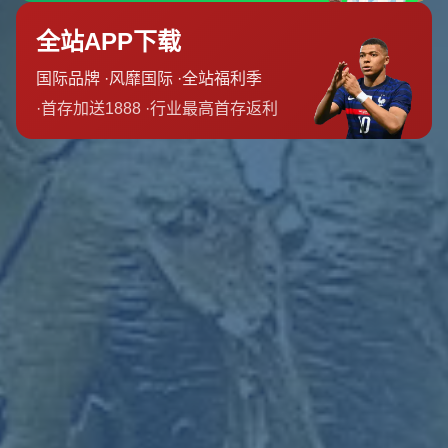
中长时间保持竞争力的稳定型核心 从这个角度看,续约与10亿欧的
额度本质上是对他“综合价值”的估价,而不仅仅是市场价格的简单
抬升
10亿欧解约金是一道“防火墙”也是一种态度