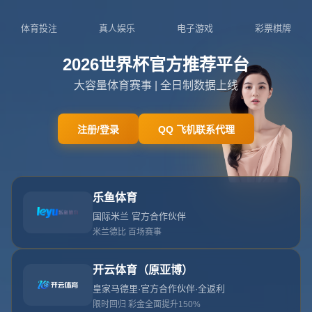
新闻中心
分类
官方：皇马与罗德里戈续约 解约金升至10亿欧