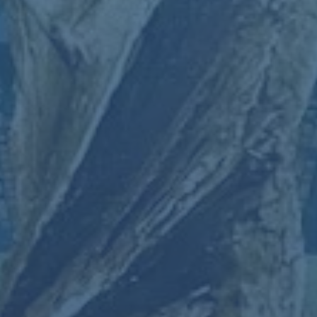
语权与自由度上的极致追求;哈兰德通过合约结构设计,为自己预留
未来跳转的多种可能性 相比之下,罗德里戈与皇马的续约更像是一
种双向长期承诺 一方面皇马用10亿欧解约金向他保证 “你不是用
来交易的芯片,而是未来计划的核心” 另一方面,罗德里戈用续约年
限表达 “我愿意把职业黄金期交给这里,在这家俱乐部完成自我证
明”
这种路径上的差异,也折射出足球世界中不同类型核心球员的职业
规划取向 有人选择在更短周期内频繁更换平台提升话题度,有人则
选择在一支豪门球队中通过累积荣誉与稳定贡献,打造属于自己的
时代印记 罗德里戈显然更倾向于后者 而对皇马而言,这种稳定性
有利于战术体系的延续与更衣室结构的平衡
战术层面的深意多功能前场棋子的价值
从战术角度看,罗德里戈之所以得到如此重视,关键在于他的多位置
适应能力和比赛阅读能力 在边路,他可以保持足够宽度,为内切型
队友腾出空间;当被安排到中路甚至伪中锋位置时,他又能通过灵活
跑动与小范围配合撕开防线 对任何主教练来说,这种类型的前场棋
子极具价值 可以根据对手特点和队内伤停情况进行多种战术调整
而不至于全面推倒重来
更重要的是,他在防守端的态度与执行力也逐渐成为教练组信赖的
理由 现代足球中,前场逼抢和反抢效率直接关系到整队防线的安全
感 罗德里戈在这一环节的投入,提升了他在体系中的不可替代性
当一个前锋既能在关键时刻进球,又能在防守环节兢兢业业,同时还
能适应多种位置要求时,俱乐部自然愿意通过长约和高额解约金来
完成“绑定”