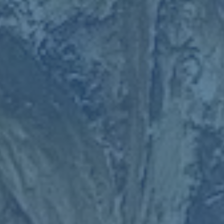
从皇马的角度来说 巴尔韦德在中场的作用不言而喻 他不仅是防守
转换中的关键枢纽 更是压迫与推进体系的执行者 如果真如塞尔所
言 出现多轮联赛缺阵 那么对球队的技战术体系会带来连锁反应
首先 主帅不得不在关键战役中调整中场结构 例如被迫启用经验不
足的年轻球员 或改变原有的中高位压迫策略 其次 球队在心理层
面也会有所波动 尤其当禁赛被舆论放大为道德层面的审判时 更衣
室氛围以及队内彼此间的信任与团结都可能受到冲击 这也是为什
么皇马一贯在类似事件中倾向于通过官方声明与法律团队介入 来