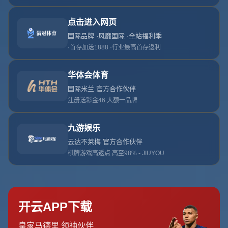
发布日期：2026-08-08T01:30:10+08:00
在激烈对抗的足球世界里 一次看似局部的冲突 往往能牵扯出一整
套关于规则 公平与职业操守的讨论 最近有关塞尔的观点引发广泛
关注 他直言不讳表示 若事件被完整上报至西甲联盟 巴尔韦德可
能面临禁赛4至12场的处罚 这一说法像一块石子丢进湖面 不仅扰
动了皇马球迷的心情 也让人重新审视西甲纪律体系以及现代足球
对暴力行为零容忍的趋势