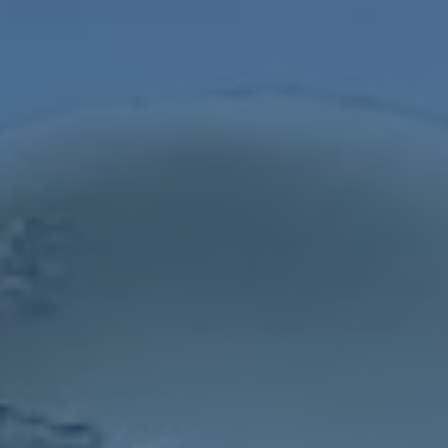
显——无论是处理经验老道的中卫，还是年纪偏大的中场，都强
调“先给球队一个稳定的起点，再用换人调整节奏”。“不确定出场
时间”本身不是犹豫，而是一种极为成熟且经验化的管理方式。