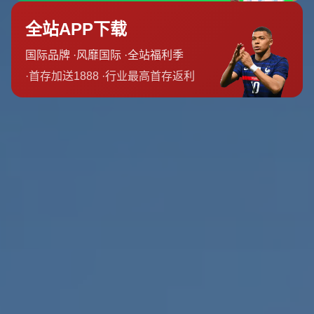
从战术层面分析，吕迪格在对阵曼城时的作用首先体现在一对一
防守和区域补位上。面对瓜迪奥拉的体系，皇马往往会经历大量
无球移动与防线拉扯，如果中卫不能在瞬间阅读对手传切方向，
就会被撕开足够大的空间。一名拥有德甲、英超和西甲多重经验
的后卫，清楚如何应对频繁的中路穿插和“半空间”进攻。吕迪格
的侵略性上抢，能够打断曼城在禁区前沿的连续配合，为中场争
取回防时间。在这样的设定下，即便安帅不确认他能否踢满90分
钟，哪怕只是稳定防守的前60分钟，都足以影响比赛整体走势。
如果从心理层面来看，这句“但他会出场”同样具有重要意义。对
于更衣室而言，这是一种信号：即便有伤病隐忧或体能顾虑，主
帅仍然把你视为关键战中的第一选择。对于吕迪格个人来说，这
种公开的肯定能有效提升自我激励，尤其是在大赛前容易出现的
紧张情绪中，主帅的信任是一剂强心针。曼城方面也不得不重新
审视开场阶段的进攻计划——一旦确认吕迪格首发，他们在高空
轰炸和背身做球上的稳定性可能会大打折扣，这等于迫使瓜迪奥
拉在赛前多准备一套应对方案。
从过往案例看，安切洛蒂对于“有限时间使用关键球员”这件事并
不陌生。在他的执教生涯中，多次出现过类似情形：例如在AC米
兰时期，他常常让状态未完全恢复的后防核心先发登场，计划在
比赛进入关键节点前后视情况换下，以保证球队在上半场或前60
分钟内处于相对安全的结构中。这个思路延续至皇马时代更加明