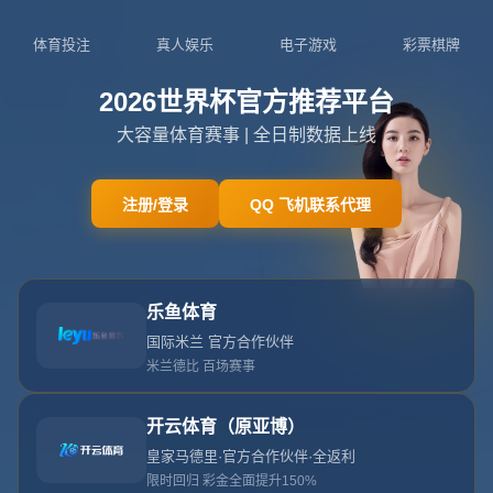
新闻中心
分类
安帅-不知吕迪格战曼城会踢多长时间 但他会出场