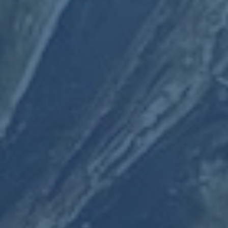
从球队整体气质来看，皇马在欧冠向来擅长在关键夜晚调动经验
与斗志。安帅的冷静与吕迪格的强硬是这种气质的双重载体：一
个通过话语与策略传递稳定，一个通过身体对抗和精神气场点燃
队友。当主帅说出那句“他会出场”，更像是为整个防线定下基调
——无论面对怎样的进攻火力，都要有敢于迎面而上的底气。而
“不知他会踢多长时间”，则是在提醒球队：这场比赛不能依赖某
一个人踢满全场，而要依靠整体的调整与轮换，在不同阶段拿出
不同的解决方案。