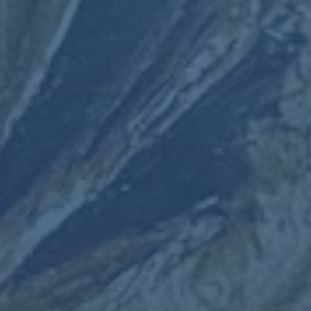
并非赛前热门的简单延续，而是综合场上信息、资金流向与平台
调控后形成的动态结果，不少所谓冷门，其实在数据和盘口上早
有“迹象”。
常见实时热门玩法与风险认知
围绕世界杯下注实时热门，玩法远远不止“谁赢谁输”这么简单。
除了传统的胜负和平局，实时环境下几类玩法最容易成为热门选
择。其一是
进球数相关玩法
，例如全场总进球数大小盘、某队能
否在下半场取得进球、最后15分钟是否还有进球等。由于这些玩
法与比赛节奏紧密相关，当比赛开放程度明显提高时，相关选项
很容易成为热门。其二是
亚洲让球盘与实时盘口调整
，对部分资
深玩家而言，比起简单的胜负结果，让球盘更能体现对“输赢差
距”的判断。在实时下注中，当一支强队在比分落后但仍形成围攻
态势时，“强队让球反打”的盘面就会吸引大量资金介入。其三是
角球、黄牌等细分数据玩法
，在某些节奏紧凑或冲撞激烈的比赛
中，这类指标会被放大关注。比如当弱队全力防守、频频破坏对
手进攻时，“角球数大”等选项就可能短时间成为热门。需要强调
的是，无论哪种玩法，都伴随难以忽视的风险。赔率高并不等于
“稳赚”，热门选择也不意味着“稳妥”。实时下注将节奏加快、刺
激感提高的也容易让参与者在短时间内连续做出冲动决策。理性
认知风险、严格设定预算上限、避免情绪化“追单”，才是长期视
角下更可持续的参与姿态。
数据时代下的分析工具与理性策略