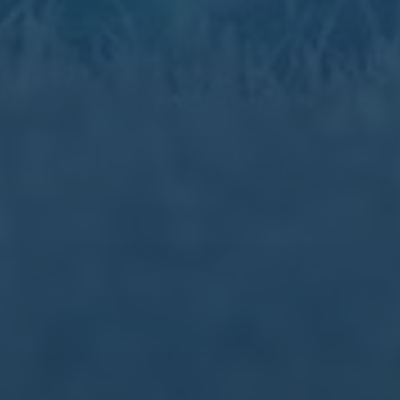
与以往单纯依靠“看球经验”和直觉不同，如今围绕世界杯下注实
时热门，数据已成为重要的“共同语言”。各种平台提供的实时技
术统计、预期进球值xG、场上热区分布、传球成功率等，让普通
观众也能快速对场上态势形成更结构化的理解。通过这些数据，
一方面可以对所谓热门是否合理进行交叉验证，另一方面也能帮
助人们识别不被大众注意的“冷门价值点”。例如，当一支球队虽
然比分落后，但在xG、射门质量和高压逼抢表现上全面占优，理
性玩家可能会在实时盘中看好其“扳平甚至反超”的潜力，并非盲
目追随当前赔率最低的一方。数据并不等于答案，它更多是辅助
判断的工具。真正理性的策略，是在热度与赔率之间找到平衡，
在情绪与逻辑之间建立防火墙。设置清晰的下注策略，如只在某
些熟悉球队的比赛中参与，只针对自己理解较深的玩法下注，或
者对每场比赛设定固定的资金上限，都能在享受实时热门带来的
参与感时，减少不可控的损失。
从围观热门到建立个人判断体系
世界杯是足球世界的最大舞台，也是情绪与资本高度交汇的时
刻。无论是社交媒体刷屏的“全员押注某豪门夺冠”，还是朋友圈
里随手发起的比分竞猜，都在不断强化“追逐热门”的心理。世界
杯下注实时热门本身并无好坏之分，它既可以是你理解比赛的一
扇窗口，也可能成为你被短期情绪左右的起点。关键在于，你是
被热门牵着走，还是能在热门之外建立一套属于自己的判断框
架。学会审视赔率背后的含义，而不是只看哪一边“人多”；学会
从比赛节奏、战术变化和数据走势综合评估局面，而不是只被一