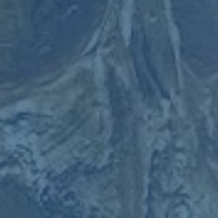
所谓
世界杯下注实时热门
，既包含了赛事中被大量关注、投注比
例较高的球队、赛果和玩法，也指向一种“随时响应、即时变化”
的下注模式。过去人们更习惯于赛前定好赌注，而现在借助数据
平台与直播技术，很多人会在比赛进行中根据场上局势，即时调
整或追加投注。“实时”意味着信息差被极大压缩，从阵容公布、
战术变阵，到某名球星临场受伤，都会迅速反映在盘口与热门选
择上。与此“热门”不再只是传统豪门的代名词，一些在战术或状
态上出现亮点的黑马，也可能在短时间内冲上投注榜前列。
影响实时热门选择的关键因素
如果想真正看懂世界杯下注实时热门的走向，需要先拆解背后影
响赔率和投注热度的主要因素。第一层自然是球队综合实力与世
界排名，这是大众认知中最直接的判断依据。然而在世界杯这种
杯赛环境下，单场偶然因素极多，实力强弱并不总能线性映射到
结果上。第二层因素是近期状态与赛前舆论，包括热身赛表现、
资格赛发挥、主力球员的伤病情况，以及媒体和数据分析机构给