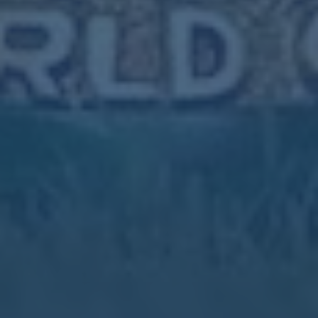
其次是数据和盘口可能存在人为操控在正规的体育博彩体系中比
赛结果由第三方数据公司统一采集盘路机制公开透明而在一些不
合规的“世界杯滚球最新地址最新网址”背后数据来源不明甚至有
用户声称遇到过滚球页面出现与真实比赛不一致的“虚拟进球”或
延迟结算现象当质疑客服时得到的回答常常含糊其辞以网络延迟
接口异常为理由搪塞当事人往往因为缺乏证据无法进一步追究