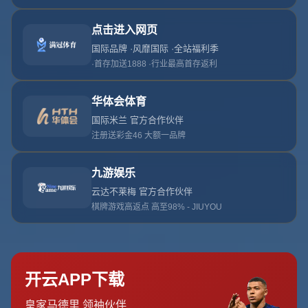
发布日期：2026-08-07T01:30:12+08:00
**李卡斯利临时上阵：带领英格兰征战欧洲国家联赛的新希望**
在国际足球的赛场上，**欧洲国家联赛**一直是各大强国展现实
力与战术的绝佳平台。在这个舞台上，传来了一个令人意外的消
息：李卡斯利，这位备受期待的年轻教练，将临时接管英格兰队
的教鞭，在欧洲国家联赛中大展身手。这一消息立刻在足球圈内
引起了广泛关注，不仅因为他的年轻和创新精神，还因为他肩负
着带领英格兰队征战群雄的重任。