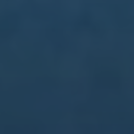
在此前的一场友谊赛中，李卡斯利曾带领一支青年队与一支实力
不俗的俱乐部进行对抗。那场比赛虽然只是场友谊赛，但李卡斯
利以其大胆的人员调度和灵活的战术安排，以1-0的小胜震惊了许
多专家。在那场比赛中，他临场的战术调整不仅遏制了对方的优
势，同时创造了一次绝佳的反击机会完成了致命一击。这一案例
展示了李卡斯利过人的战术素养和敏锐的判断力。
**寄望未来**
李卡斯利的临时上阵在一定程度上为英格兰队注入了新的希望。
他年轻而富有创造力的执教风格，或许能够为球队带来久违的三
狮军团荣耀。**欧洲国家联赛**的战斗即将开始，而李卡斯利能
否兑现他的天赋和承诺，成功带领英格兰队征服这片竞技场，值
得我们拭目以待。
上一篇 : 托蒂250球！領銜意甲進球榜！.