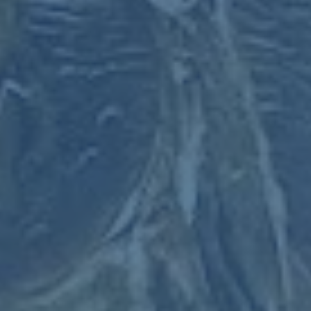
在托蒂辉煌的职业生涯中，有许多难忘的瞬间。例如，2006年他
帮助罗马赢得了意大利杯冠军，以及他多次在**罗马德比**中上
演的精彩表现。最令人难忘的，或许是在对阵卡利亚里的那场比
赛中，托蒂用一个令人瞠目的精准吊射，为自己打入了职业生涯
的第250个进球。
**对意甲的深远影响：托蒂精神的传承**
托蒂作为意甲历史上最出色的球员之一，他的成功不仅仅体现在