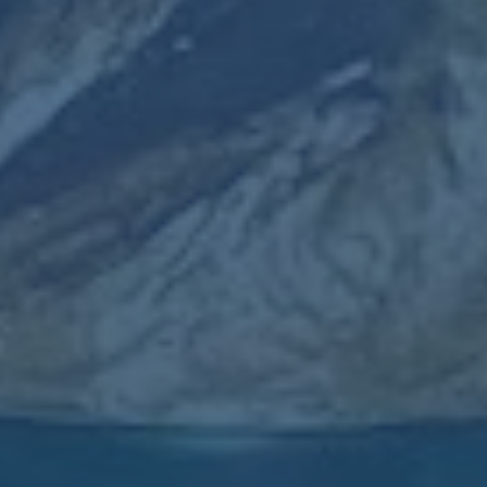
托蒂象征着罗马俱乐部的历史与荣耀。他一直将球队与城市视为