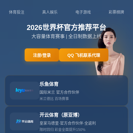
新闻中心
分类
托蒂250球！領銜意甲進球榜！.