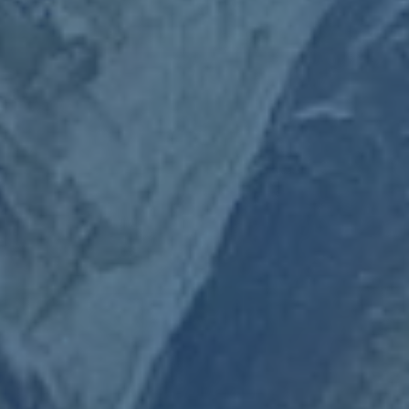
**罗马俱乐部的象征：永不磨灭的托蒂**